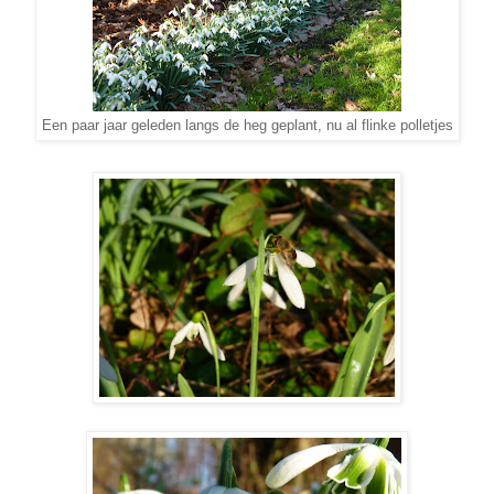
Een paar jaar geleden langs de heg geplant, nu al flinke polletjes