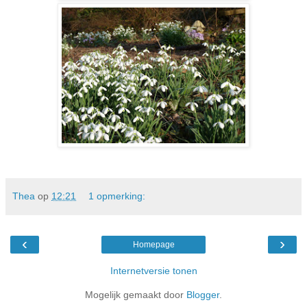
Thea
op
12:21
1 opmerking:
‹
›
Homepage
Internetversie tonen
Mogelijk gemaakt door
Blogger
.